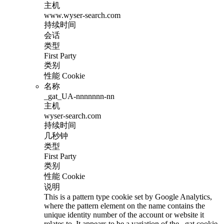
主机
www.wyser-search.com
持续时间
会话
类型
First Party
类别
性能 Cookie
名称
_gat_UA-nnnnnnn-nn
主机
wyser-search.com
持续时间
几秒钟
类型
First Party
类别
性能 Cookie
说明
This is a pattern type cookie set by Google Analytics,
where the pattern element on the name contains the
unique identity number of the account or website it
relates to. It appears to be a variation of the _gat cookie