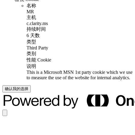
名称
MR
主机
c.clarity.ms
持续时间
6 天数
类型
Third Party
类别
性能 Cookie
说明
This is a Microsoft MSN 1st party cookie which we use
to measure the use of the website for internal analytics.
确认我的选择