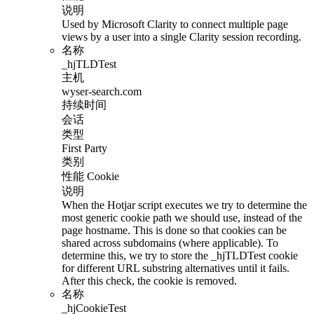
说明
Used by Microsoft Clarity to connect multiple page
views by a user into a single Clarity session recording.
名称
_hjTLDTest
主机
wyser-search.com
持续时间
会话
类型
First Party
类别
性能 Cookie
说明
When the Hotjar script executes we try to determine the
most generic cookie path we should use, instead of the
page hostname. This is done so that cookies can be
shared across subdomains (where applicable). To
determine this, we try to store the _hjTLDTest cookie
for different URL substring alternatives until it fails.
After this check, the cookie is removed.
名称
_hjCookieTest