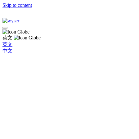
Skip to content
英文
英文
中文
Global
Brazil
Bulgaria
Chile
China