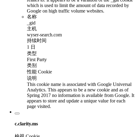
which is used to limit the amount of data recorded by
Google on high traffic volume websites.
名称
_gid
主机
wyser-search.com
持续时间
1 日
类型
First Party
类别
性能 Cookie
说明
This cookie name is associated with Google Universal
Analytics. This appears to be a new cookie and as of
Spring 2017 no information is available from Google. It
appears to store and update a unique value for each
page visited.
c.clarity.ms
檢視 Cookie