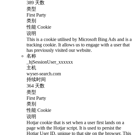
389 天数
类型
First Party
类别
性能 Cookie
说明
This is a cookie utilised by Microsoft Bing Ads and is a
tracking cookie. It allows us to engage with a user that
has previously visited our website.
名称
_hjSessionUser_xxxxxx
主机
wyser-search.com
持续时间
364 天数
类型
First Party
类别
性能 Cookie
说明
Hotjar cookie that is set when a user first lands on a
page with the Hotjar script. It is used to persist the
Hotjar User ID, unique to that site on the browser. This