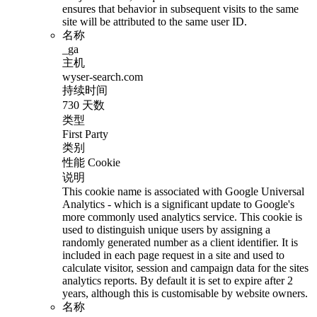
ensures that behavior in subsequent visits to the same
site will be attributed to the same user ID.
名称
_ga
主机
wyser-search.com
持续时间
730 天数
类型
First Party
类别
性能 Cookie
说明
This cookie name is associated with Google Universal
Analytics - which is a significant update to Google's
more commonly used analytics service. This cookie is
used to distinguish unique users by assigning a
randomly generated number as a client identifier. It is
included in each page request in a site and used to
calculate visitor, session and campaign data for the sites
analytics reports. By default it is set to expire after 2
years, although this is customisable by website owners.
名称