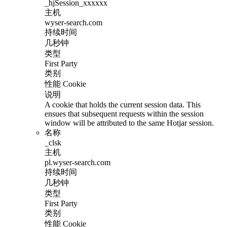
_hjSession_xxxxxx
主机
wyser-search.com
持续时间
几秒钟
类型
First Party
类别
性能 Cookie
说明
A cookie that holds the current session data. This
ensues that subsequent requests within the session
window will be attributed to the same Hotjar session.
名称
_clsk
主机
pl.wyser-search.com
持续时间
几秒钟
类型
First Party
类别
性能 Cookie