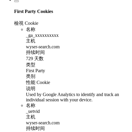
First Party Cookies
檢視 Cookie
名称
_ga_xxxxxxxxxx
主机
wyser-search.com
持续时间
729 天数
类型
First Party
类别
性能 Cookie
说明
Used by Google Analytics to identify and track an
individual session with your device.
名称
_uetvid
主机
wyser-search.com
持续时间