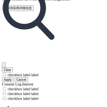
查看供应商详细信息‎
Clear
checkbox label
label
Apply
Cancel
Consent
Leg.Interest
checkbox label
label
checkbox label
label
checkbox label
label