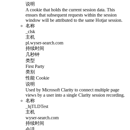
说明
A cookie that holds the current session data. This
ensues that subsequent requests within the session
window will be attributed to the same Hotjar session.
名称
_clsk
主机
pl.wyser-search.com
持续时间
几秒钟
类型
First Party
类别
性能 Cookie
说明
Used by Microsoft Clarity to connect multiple page
views by a user into a single Clarity session recording.
名称
_hjTLDTest
主机
wyser-search.com
持续时间
会话