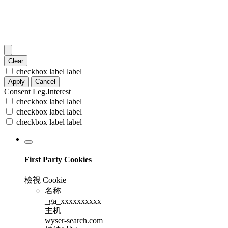
Clear
checkbox label
label
Apply
Cancel
Consent
Leg.Interest
checkbox label
label
checkbox label
label
checkbox label
label
First Party Cookies
檢視 Cookie
名称
_ga_xxxxxxxxxx
主机
wyser-search.com