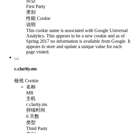
类型
First Party
类别
性能 Cookie
说明
This cookie name is associated with Google Universal
Analytics. This appears to be a new cookie and as of
Spring 2017 no information is available from Google. It
appears to store and update a unique value for each
page visited.
c.clarity.ms
檢視 Cookie
名称
MR
主机
c.clarity.ms
持续时间
6 天数
类型
Third Party