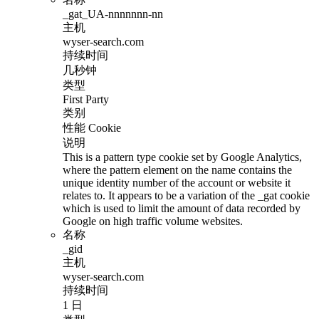
_gat_UA-nnnnnnn-nn
主机
wyser-search.com
持续时间
几秒钟
类型
First Party
类别
性能 Cookie
说明
This is a pattern type cookie set by Google Analytics,
where the pattern element on the name contains the
unique identity number of the account or website it
relates to. It appears to be a variation of the _gat cookie
which is used to limit the amount of data recorded by
Google on high traffic volume websites.
名称
_gid
主机
wyser-search.com
持续时间
1 日