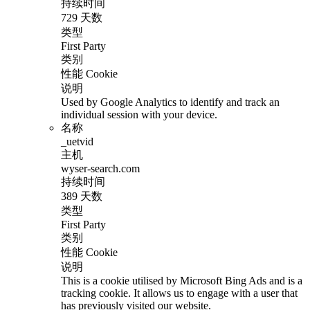
持续时间
729 天数
类型
First Party
类别
性能 Cookie
说明
Used by Google Analytics to identify and track an
individual session with your device.
名称
_uetvid
主机
wyser-search.com
持续时间
389 天数
类型
First Party
类别
性能 Cookie
说明
This is a cookie utilised by Microsoft Bing Ads and is a
tracking cookie. It allows us to engage with a user that
has previously visited our website.