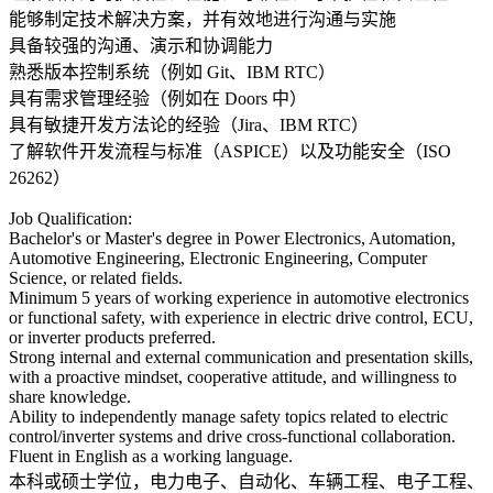
能够制定技术解决方案，并有效地进行沟通与实施
具备较强的沟通、演示和协调能力
熟悉版本控制系统（例如 Git、IBM RTC）
具有需求管理经验（例如在 Doors 中）
具有敏捷开发方法论的经验（Jira、IBM RTC）
了解软件开发流程与标准（ASPICE）以及功能安全（ISO
26262）
Job Qualification:
Bachelor's or Master's degree in Power Electronics, Automation,
Automotive Engineering, Electronic Engineering, Computer
Science, or related fields.
Minimum 5 years of working experience in automotive electronics
or functional safety, with experience in electric drive control, ECU,
or inverter products preferred.
Strong internal and external communication and presentation skills,
with a proactive mindset, cooperative attitude, and willingness to
share knowledge.
Ability to independently manage safety topics related to electric
control/inverter systems and drive cross-functional collaboration.
Fluent in English as a working language.
本科或硕士学位，电力电子、自动化、车辆工程、电子工程、