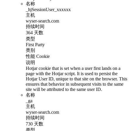
名称
_hjSessionUser_xxxxxx
主机
wyser-search.com
持续时间
364 天数
类型
First Party
类别
性能 Cookie
说明
Hotjar cookie that is set when a user first lands on a
page with the Hotjar script. It is used to persist the
Hotjar User ID, unique to that site on the browser. This
ensures that behavior in subsequent visits to the same
site will be attributed to the same user ID.
名称
_ga
主机
wyser-search.com
持续时间
730 天数
类型